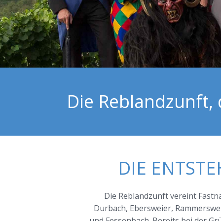
Die Reblandzunft, 
DIE ENTST
Die Reblandzunft vereint Fastn
Durbach, Ebersweier, Rammerswei
und Fessenbach. Bereits bei der Gr