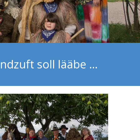
ndzuft soll lääbe …