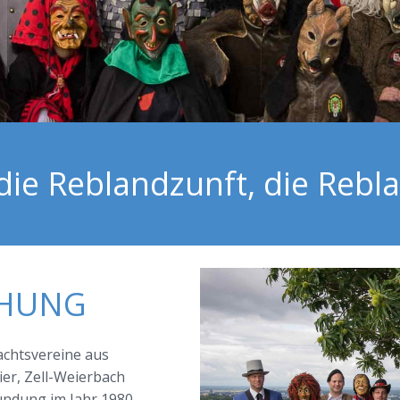
die Reblandzunft, die Rebla
EHUNG
achtsvereine aus
er, Zell-Weierbach
ündung im Jahr 1980